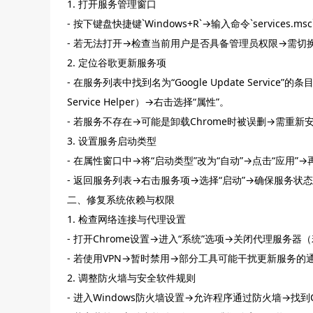
1. 打开服务管理窗口
- 按下键盘快捷键`Windows+R`→输入命令`service
- 若无法打开→检查当前用户是否具备管理员权限→需切
2. 定位谷歌更新服务项
- 在服务列表中找到名为“Google Update Service”的条目
Service Helper）→右击选择“属性”。
- 若服务不存在→可能是卸载Chrome时被误删→需重
3. 设置服务启动类型
- 在属性窗口中→将“启动类型”改为“自动”→点击“应用
- 返回服务列表→右击服务项→选择“启动”→确保服务状态
二、修复系统依赖与权限
1. 检查网络连接与代理设置
- 打开Chrome设置→进入“系统”选项→关闭代理服
- 若使用VPN→暂时禁用→部分工具可能干扰更新服务的
2. 调整防火墙与安全软件规则
- 进入Windows防火墙设置→允许程序通过防火墙→找