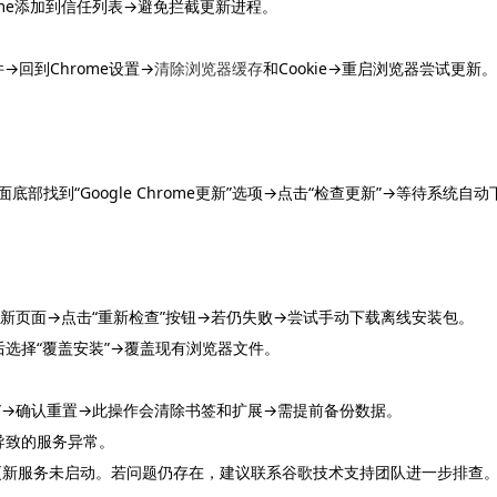
ome添加到信任列表→避免拦截更新进程。
文件→回到Chrome设置→
清除浏览器缓存
和Cookie→重启浏览器尝试更新。
面底部找到“Google Chrome更新”选项→点击“检查更新”→等待系统自动
→直接跳转到更新页面→点击“重新检查”按钮→若仍失败→尝试手动下载离线安装包。
后选择“覆盖安装”→覆盖现有浏览器文件。
值”→确认重置→此操作会清除书签和扩展→需提前备份数据。
导致的服务异常。
示更新服务未启动。若问题仍存在，建议联系谷歌技术支持团队进一步排查