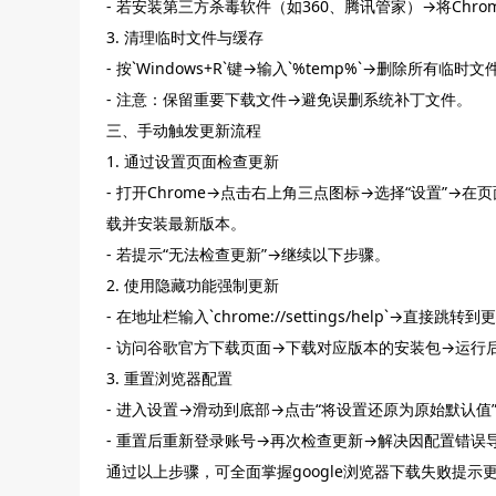
- 若安装第三方杀毒软件（如360、腾讯管家）→将Chr
3. 清理临时文件与缓存
- 按`Windows+R`键→输入`%temp%`→删除所有临时
- 注意：保留重要下载文件→避免误删系统补丁文件。
三、手动触发更新流程
1. 通过设置页面检查更新
- 打开Chrome→点击右上角三点图标→选择“设置”→在页
载并安装最新版本。
- 若提示“无法检查更新”→继续以下步骤。
2. 使用隐藏功能强制更新
- 在地址栏输入`chrome://settings/help`
- 访问谷歌官方下载页面→下载对应版本的安装包→运行
3. 重置浏览器配置
- 进入设置→滑动到底部→点击“将设置还原为原始默认
- 重置后重新登录账号→再次检查更新→解决因配置错误
通过以上步骤，可全面掌握google浏览器下载失败提