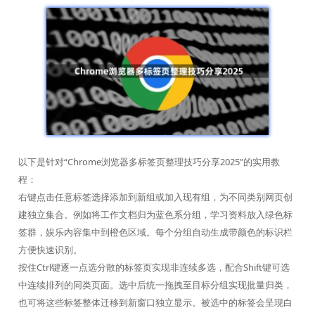
以下是针对“Chrome浏览器多标签页整理技巧分享2025”的实用教
程：
右键点击任意标签选择添加到新组或加入现有组，为不同类别网页创
建独立集合。例如将工作文档归为蓝色系分组，学习资料放入绿色标
签群，娱乐内容集中到橙色区域。每个分组自动生成带颜色的标识栏
方便快速识别。
按住Ctrl键逐一点选分散的标签页实现非连续多选，配合Shift键可选
中连续排列的同类页面。选中后统一拖拽至目标分组实现批量归类，
也可将这些标签整体迁移到新窗口独立显示。被选中的标签会呈现白