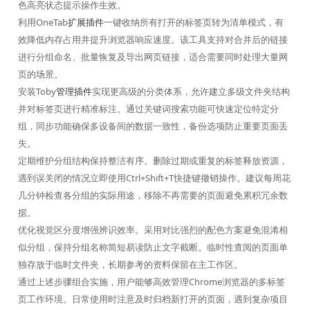
色高亮状态提示操作生效。
利用OneTab
扩展插件
一键收纳所有打开的标签页转为清单模式，有
效降低内存占用并提升浏览器响应速度。该工具支持对合并后的链接
进行分组命名、批量恢复及导出网页链接，适合需要同时处理大量网
页的场景。
安装Toby
管理插件
实现更高级的分类体系，允许建立多级文件夹结构
并对标签页进行精准标注。通过关键词搜索功能可快速定位特定分
组，同步功能确保多设备间的数据一致性，备份选项防止重要页面丢
失。
定期维护分组结构保持整洁有序。删除过期或重复的标签释放资源，
遇到误关闭的情况立即使用Ctrl+Shift+T快捷键撤销操作。建议每周花
几分钟检查各分组的实际用途，移除不再需要的页面避免累积冗余数
据。
优化视觉区分度增强辨识效率。采用对比强烈的配色方案避免混淆相
似分组，保持分组名称简短易读防止文字截断。临时性查阅的页面单
独存放于临时文件夹，长期参考的资料保留在主工作区。
通过上述步骤组合实施，用户能够高效管理Chrome浏览器的多标签
页工作环境。日常使用时注意及时归档新打开的页面，遇到复杂项目