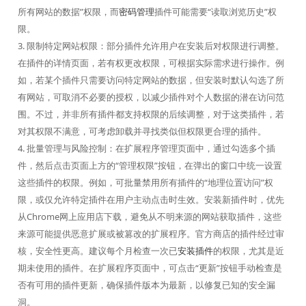
所有网站的数据”权限，而
密码管理
插件可能需要“读取浏览历史”权
限。
3. 限制特定网站权限：部分插件允许用户在安装后对权限进行调整。
在插件的详情页面，若有权更改权限，可根据实际需求进行操作。例
如，若某个插件只需要访问特定网站的数据，但安装时默认勾选了所
有网站，可取消不必要的授权，以减少插件对个人数据的潜在访问范
围。不过，并非所有插件都支持权限的后续调整，对于这类插件，若
对其权限不满意，可考虑卸载并寻找类似但权限更合理的插件。
4. 批量管理与风险控制：在扩展程序管理页面中，通过勾选多个插
件，然后点击页面上方的“管理权限”按钮，在弹出的窗口中统一设置
这些插件的权限。例如，可批量禁用所有插件的“地理位置访问”权
限，或仅允许特定插件在用户主动点击时生效。安装新插件时，优先
从Chrome网上应用店下载，避免从不明来源的网站获取插件，这些
来源可能提供恶意扩展或被篡改的扩展程序。官方商店的插件经过审
核，安全性更高。建议每个月检查一次已
安装插件
的权限，尤其是近
期未使用的插件。在扩展程序页面中，可点击“更新”按钮手动检查是
否有可用的插件更新，确保插件版本为最新，以修复已知的安全漏
洞。