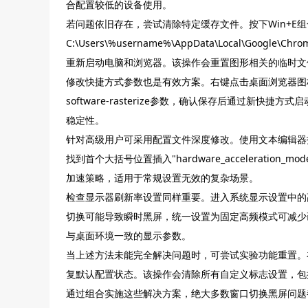
合配置较低的设备使用。
若问题依旧存在，尝试清除特定缓存文件。按下Win+E
C:\Users\%username%\AppData\Local\Goog
重新启动电脑和浏览器。该操作会重置图形相关的临时文
修改快捷方式参数也是有效方案。右键点击桌面浏览器图标选择属性
software-rasterize参数，确认保存后通过新
稳定性。
针对高级用户可采用配置文件深度修改。使用文本编辑器打开%LOCALAP
找到首个大括号位置插入"hardware_acceleration_mo
加速策略，适用于常规设置无效的复杂场景。
检查显示器刷新率设置同样重要。进入系统显示设置中的
切换可能导致瞬时黑屏，统一设置为固定高频模式可减少
与桌面环境一致的显示参数。
当上述方法未能完全解决问题时，可尝试实验功能重置。在地址栏输
复默认配置状态。该操作会清除所有自定义标志设置，包
通过组合实施这些解决方案，绝大多数窗口切换黑屏问题