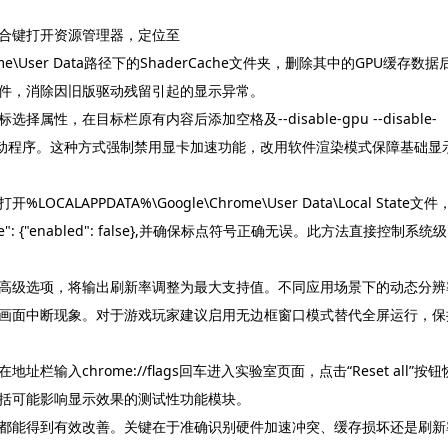
组合键打开资源管理器，定位至
le\Chrome\User Data路径下的ShaderCache文件夹，删除其中的GPU缓存数据
件，消除因旧版驱动残留引起的显示异常。
，在目标栏原有内容后添加空格及--disable-gpu --disable-
快捷方式启动程序。这种方式强制禁用显卡加速功能，改用软件渲染模式保障基础显
PDATA%\Google\Chrome\User Data\Local State文件
de": {"enabled": false},并确保标点符号正确无误。此方法直接控制系统级
高级选项，将输出刷新率调整为最大支持值。不同应用场景下的动态分辨
画面中断现象。对于游戏玩家建议启用无边框窗口模式替代全屏运行，保
入chrome://flags回车进入实验室页面，点击“Reset all”按钮
括可能影响显示效果的测试性功能模块。
都能得到有效改善。关键在于准确识别硬件加速冲突、缓存损坏还是刷新