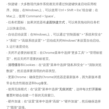
- 快捷键：大多数现代操作系统都支持通过快捷键快速启动应用程
序。例如，在Windows上，可以使用`Ctrl + Shift + Esc`组合键；在
Mac上，使用`Command + Space`。
- 任务栏图标：如果浏览器有
桌面快捷方式
，可以将其拖动到任务栏
上以快速启动。
- 自动启动设置：在Windows上，可以通过“控制面板” > “系统和安全”
> “系统” > “高级系统设置” > “启动或关闭Windows”来设置自动启动。
3. 运行速度优化
- 关闭不必要的标签页：在Chrome菜单中选择“更多工具” > “管理标签
页”，然后关闭不需要的标签页。
-
清理缓存
和Cookies：在“设置”菜单中选择“隐私和安全” > “清除浏览
数据”，然后选择要清理的内容类型。
- 更新Chrome：确保您的Chrome浏览器是最新版本，因为新版本通
常会包含性能改进和bug修复。
- 使用无痕模式：在“设置”菜单中选择“
无痕浏览
”，这样每次
打开新标
签页
时都会创建一个新的无痕窗口。
- 硬件加速：在“设置”菜单中选择“高级” > “硬件加速”，然后确保选择
了“图形”选项。