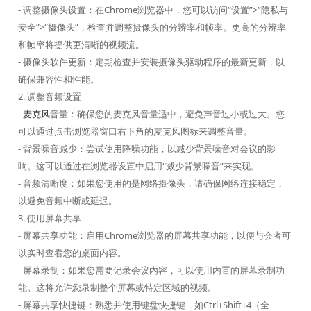
- 调整摄像头设置：在Chrome浏览器中，您可以访问“设置”>“隐私与
安全”>“摄像头”，检查并调整摄像头的分辨率和帧率。更高的分辨率
和帧率将提供更清晰的视频流。
- 摄像头软件更新：定期检查并安装摄像头驱动程序的最新更新，以
确保兼容性和性能。
2. 调整音频设置
-
麦克风
音量：确保您的麦克风音量适中，避免声音过小或过大。您
可以通过点击浏览器窗口右下角的麦克风图标来调整音量。
- 背景噪音减少：尝试使用降噪功能，以减少背景噪音对会议的影
响。这可以通过在浏览器设置中启用“减少背景噪音”来实现。
- 音频清晰度：如果您使用的是网络摄像头，请确保网络连接稳定，
以避免音频中断或延迟。
3. 使用屏幕共享
- 屏幕共享功能：启用Chrome浏览器的屏幕共享功能，以便与会者可
以实时查看您的桌面内容。
- 屏幕录制：如果您需要记录会议内容，可以使用内置的屏幕录制功
能。这将允许您录制整个屏幕或特定区域的视频。
- 屏幕共享快捷键：熟悉并使用键盘快捷键，如Ctrl+Shift+4（全