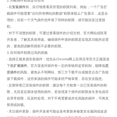
2. 判断插件权限是否合理
- 在
安装插件
前，应仔细查看其所需的权限列表。例如，一个广告拦
截插件可能需要“访问所有网站的数据”权限来阻止广告显示，这是合
理的；但若一个天气插件也申请了同样的权限，就可能涉及过度授
权。
- 对于不清楚的权限，可通过查看插件的介绍文档、官方网站或联系
开发者，了解其具体用途。确保插件申请的权限是实现其功能所必需
的，避免因误解而授权不必要的权限。
3. 应对插件权限过高的措施
- 选择正规来源安装插件：优先从Chrome网上应用店等官方正规渠道
下载
扩展插件
。官方渠道对插件有一定的审核和监管机制，能降低
恶
意插件
的风险。避免从不明网站、第三方下载平台或随意点击广告链
接下载插件，这些来源的插件可能未经严格审查，存在安全隐患。
- 定期审查已安装插件的权限：建议每个月检查一次已安装插件的权
限，尤其是近期未使用的插件。若发现某个插件的权限发生变化或存
在异常权限，应及时处理。对于不再需要或存在风险的插件，可将其
禁用或卸载。
- 关注插件更新：插件开发者可能会发布更新来修复安全漏洞或改进