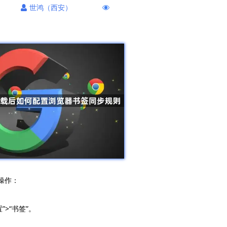
世鸿（西安）
操作：
>“书签”。