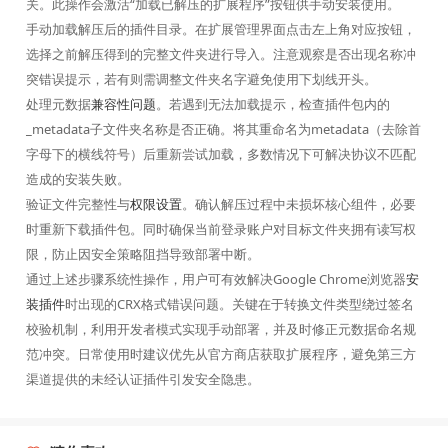
关。此操作会激活“加载已解压的扩展程序”按钮供手动安装使用。
手动加载解压后的插件目录。在扩展管理界面点击左上角对应按钮，
选择之前解压得到的完整文件夹进行导入。注意观察是否出现名称冲
突错误提示，若有则需调整文件夹名字避免使用下划线开头。
处理元数据
兼容性问题
。若遇到无法加载提示，检查插件包内的
_metadata子文件夹名称是否正确。将其重命名为metadata（去除首
字母下的横线符号）后重新尝试加载，多数情况下可解决协议不匹配
造成的安装失败。
验证文件完整性与
权限设置
。确认解压过程中未损坏核心组件，必要
时重新下载插件包。同时确保当前登录账户对目标文件夹拥有读写权
限，防止因安全策略阻挡导致部署中断。
通过上述步骤系统性操作，用户可有效解决Google Chrome浏览器
安
装插件
时出现的CRX格式错误问题。关键在于转换文件类型绕过签名
校验机制，利用开发者模式实现手动部署，并及时修正元数据命名规
范冲突。日常使用时建议优先从官方商店获取扩展程序，避免第三方
渠道提供的未经认证插件引发安全隐患。