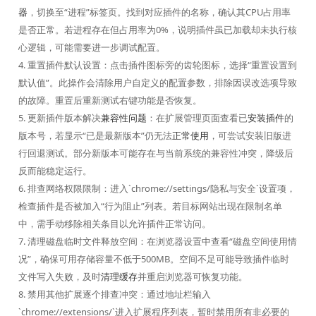
器
，切换至“进程”标签页。找到对应插件的名称，确认其CPU占用率
是否正常。若进程存在但占用率为0%，说明插件虽已加载却未执行核
心逻辑，可能需要进一步调试配置。
4. 重置插件默认设置：点击插件图标旁的齿轮图标，选择“重置设置到
默认值”。此操作会清除用户自定义的配置参数，排除因误改选项导致
的故障。重置后重新测试右键功能是否恢复。
5. 更新插件版本解决
兼容性问题
：在扩展管理页面查看已
安装插件
的
版本号，若显示“已是最新版本”仍无法
正常使用
，可尝试安装旧版进
行回退测试。部分新版本可能存在与当前系统的兼容性冲突，降级后
反而能稳定运行。
6. 排查网络权限限制：进入`chrome://settings/隐私与安全`设置项，
检查插件是否被加入“行为阻止”列表。若目标网站出现在限制名单
中，需手动移除相关条目以允许插件正常访问。
7. 清理磁盘临时文件释放空间：在浏览器设置中查看“磁盘空间使用情
况”，确保可用存储容量不低于500MB。空间不足可能导致插件临时
文件写入失败，及时
清理缓存
并重启浏览器可恢复功能。
8. 禁用其他扩展逐个排查冲突：通过地址栏输入
`chrome://extensions/`进入扩展程序列表，暂时禁用所有非必要的