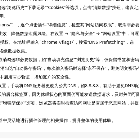
“浏览历史”“下载记录”“Cookies”等选项，点击“清除数据”按钮，建议定
用。
ensions/`），逐个点击插件“详细信息”，检查其“网站访问权限”，取消非必
，降低数据泄露风险。在设置 → “隐私与安全” → “网站设置”中，可逐
地址栏输入 `chrome://flags/`，搜索“DNS Prefetching”，选
网络级数据收集。
”中，取消勾选非必要数据，如“自动填充信息”“浏览历史”等，仅保留书签和密码
取消勾选“自动保存密码”，每次输入密码时选择“永不保存”，避免明文密码
中启用两步验证，增加账户的安全性。
设置，手动将DNS服务器更改为公共DNS，如8.8.8.8，有助于避免DNS劫
跃的后台标签页，因为休眠状态的页面仍可能发送数据请求，及时关闭可
，勾选“增强型保护”选项，浏览器将实时检查访问网址是否属于恶意网站，并提
览器中灵活地进行插件管理的相关操作，提升整体的使用体验。