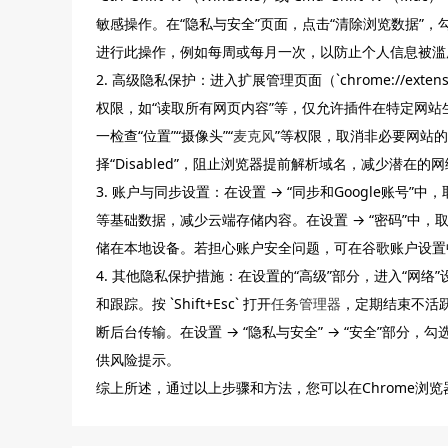
敏感操作。在“隐私与安全”页面，点击“清除浏览数据”，勾选
进行此操作，例如每周或每月一次，以防止个人信息被滥
2. 高级隐私保护：进入扩展管理页面（`chrome://ext
权限，如“读取所有网页内容”等，仅允许插件在特定网站生效
一检查“位置”“摄像头”“
麦克风
”等权限，取消非必要网站的授权。在
择“Disabled”，阻止浏览器提前解析域名，减少潜在的
3. 账户与同步设置：在设置 → “同步和Google账号
等基础数据，减少云端存储内容。在设置 → “密码”中，
储在本地设备。若担心账户安全问题，可在谷歌账户设置
4. 其他隐私保护措施：在设置的“高级”部分，进入“网络”
和跟踪。按 `Shift+Esc` 打开
任务管理器
，定期结束不活
断后台传输。在设置 → “隐私与安全” → “安全”部分
供风险提示。
综上所述，通过以上步骤和方法，您可以在Chrome浏