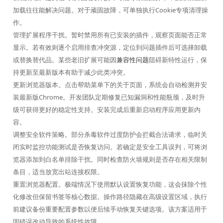
加载往往能解决问题。对于顽固故障，可单独执行Cookie专项清理操
作。
管理扩展程序干扰。暂时禁用所有已安装的插件，观察页面能否正常
显示。若有效则逐个启用排查冲突源，定位到问题插件后可选择卸载
或替换替代品。某些老旧扩展可能因
兼容性问题
阻碍新特性运行，保
持更新至最新版本有助于减少此类冲突。
更新浏览器版本。点击帮助菜单下的关于页面，系统会自动检测并安
装最新版Chrome。开发团队定期修复已知漏洞和性能瓶颈，及时升
级可获得更好的稳定性支持。安装完成后重新启动程序应用更新内
容。
调整安全软件策略。部分杀毒软件过度防护会拦截合法请求，临时关
闭实时监控功能测试是否恢复访问。若确定是安全工具误判，可将浏
览器添加到白名单排除干扰。同时检查防火墙规则是否存在相关限制
条目，适当放宽出站连接权限。
重置浏览器配置。极端情况下使用默认设置恢复功能，这会抹除个性
化修改但保留书签等核心数据。操作路径隐藏在高级设置区域，执行
前建议备份重要配置参数以便后续手动恢复关键选项。该方案适用于
因错误改动导致的系统性故障。