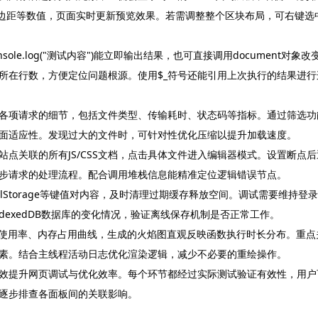
、边距等数值，页面实时更新预览效果。若需调整整个区块布局，可右键选
sole.log("测试内容")能立即输出结果，也可直接调用document对象改
所在行数，方便定位问题根源。使用$_符号还能引用上次执行的结果进行
各项请求的细节，包括文件类型、传输耗时、状态码等指标。通过筛选功
面适应性。发现过大的文件时，可针对性优化压缩以提升加载速度。
点关联的所有JS/CSS文档，点击具体文件进入编辑器模式。设置断点后
步请求的处理流程。配合调用堆栈信息能精准定位逻辑错误节点。
calStorage等键值对内容，及时清理过期缓存释放空间。调试需要维持登录
dexedDB数据库的变化情况，验证离线保存机制是否正常工作。
U使用率、内存占用曲线，生成的火焰图直观反映函数执行时长分布。重点
素。结合主线程活动日志优化渲染逻辑，减少不必要的重绘操作。
效提升网页调试与优化效率。每个环节都经过实际测试验证有效性，用户
逐步排查各面板间的关联影响。