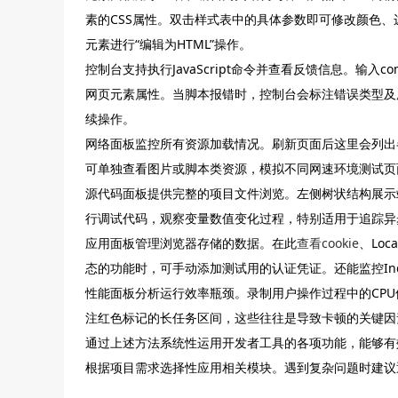
素的CSS属性。双击样式表中的具体参数即可修改颜色
元素进行“编辑为HTML”操作。
控制台支持执行JavaScript命令并查看反馈信息。输入con
网页元素属性。当脚本报错时，控制台会标注错误类型及
续操作。
网络面板监控所有资源加载情况。刷新页面后这里会列出
可单独查看图片或脚本类资源，模拟不同网速环境测试页
源代码面板提供完整的项目文件浏览。左侧树状结构展示站
行调试代码，观察变量数值变化过程，特别适用于追踪异
应用面板管理浏览器存储的数据。在此
查看cookie
、Lo
态的功能时，可手动添加测试用的认证凭证。还能监控In
性能面板分析运行效率瓶颈。录制用户操作过程中的CP
注红色标记的长任务区间，这些往往是导致卡顿的关键因
通过上述方法系统性运用开发者工具的各项功能，能够有
根据项目需求选择性应用相关模块。遇到复杂问题时建议