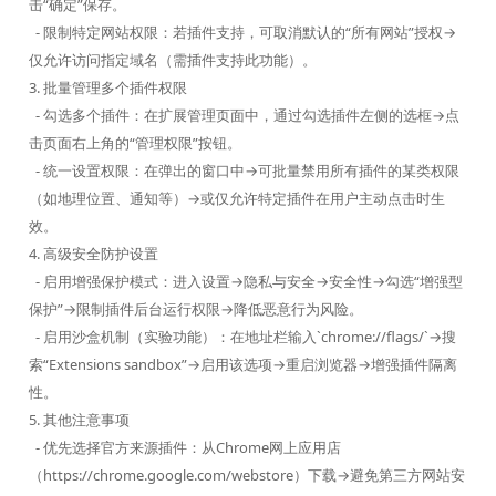
击“确定”保存。
- 限制特定网站权限：若插件支持，可取消默认的“所有网站”授权→
仅允许访问指定域名（需插件支持此功能）。
3. 批量管理多个插件权限
- 勾选多个插件：在扩展管理页面中，通过勾选插件左侧的选框→点
击页面右上角的“管理权限”按钮。
- 统一设置权限：在弹出的窗口中→可批量禁用所有插件的某类权限
（如地理位置、通知等）→或仅允许特定插件在用户主动点击时生
效。
4. 高级安全防护设置
- 启用增强保护模式：进入设置→隐私与安全→安全性→勾选“增强型
保护”→限制插件后台运行权限→降低恶意行为风险。
- 启用沙盒机制（实验功能）：在地址栏输入`chrome://flags/`→搜
索“Extensions sandbox”→启用该选项→重启浏览器→增强插件隔离
性。
5. 其他注意事项
- 优先选择官方来源插件：从Chrome网上应用店
（https://chrome.google.com/webstore）下载→避免第三方网站安