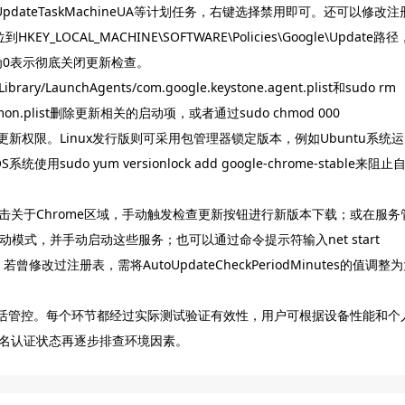
oogleUpdateTaskMachineUA等计划任务，右键选择禁用即可。还可以修改注
LOCAL_MACHINE\SOFTWARE\Policies\Google\Update路径
es并设为0表示彻底关闭更新检查。
aunchAgents/com.google.keystone.agent.plist和sudo rm
ne.daemon.plist删除更新相关的启动项，或者通过sudo chmod 000
te命令限制软件更新权限。Linux发行版则可采用包管理器锁定版本，例如Ubuntu系统运
ntOS系统使用sudo yum versionlock add google-chrome-stable来阻止
关于Chrome区域，手动触发检查更新按钮进行新版本下载；或在服务
动模式，并手动启动这些服务；也可以通过命令提示符输入net start
程。若曾修改过注册表，需将AutoUpdateCheckPeriodMinutes的值调整
灵活管控。每个环节都经过实际测试验证有效性，用户可根据设备性能和个
名认证状态再逐步排查环境因素。