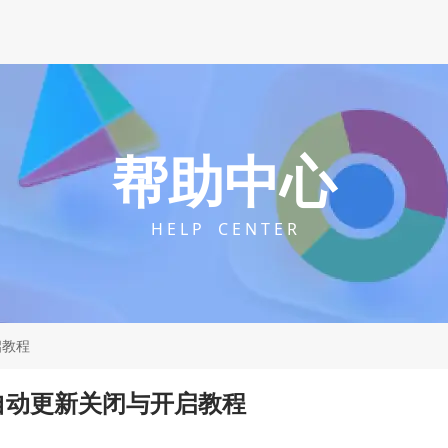
帮助中心
H E L P C E N T E R
启教程
自动更新关闭与开启教程