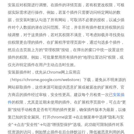
安装后对权限进行调整。在插件的详情页面，若有权更改权限，可根
据实际需求进行操作。例如，若某个插件只需要访问特定网站的数
据，但安装时默认勾选了所有网站，可取消不必要的授权，以减少插
件对个人数据的潜在访问范围。不过，并非所有插件都支持权限的后
续调整，对于这类插件，若对其权限不满意，可考虑卸载并寻找类似
但权限更合理的插件。在扩展程序管理页面中，通过勾选多个插件，
然后点击页面上方的“管理权限”按钮，在弹出的窗口中统一设置这些
插件的权限。例如，可批量禁用所有插件的“地理位置访问”权限，或
仅允许特定插件在用户主动点击时生效。
安装新插件时，优先从Chrome网上应用店
（https://chrome.google.com/webstore）下载，避免从不明来源的
网站获取插件，这些来源可能提供恶意扩展或被篡改的扩展程序。官
方商店的插件经过审核，安全性更高。建议每个月检查一次已
安装插
件
的权限，尤其是近期未使用的插件。在扩展程序页面中，可点击“更
新”按钮手动检查是否有可用的插件更新，确保插件版本为最新，以修
复已知的安全漏洞。打开chrome设置→在左侧菜单中选择“隐私与安
全”→点击“安全性”→勾选“增强型保护”选项。此功能可限制插件对系
统资源的访问，例如禁止插件在后台静默运行，降低被恶意利用的风