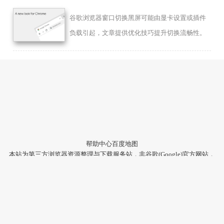
谷歌浏览器窗口切换黑屏可能由显卡设置或插件
负载引起，文章提供优化技巧提升切换流畅性。
帮助中心
百度地图
本站为第三方浏览器资源整理与下载服务站，非谷歌(Google)官方网站，
与Google公司无任何隶属关系。
本站提供的软件仅为个人学习测试使用，请在下载后24小时内删除，不
得用于任何商业用途，否则后果自负。
陕ICP备2022009006号-22