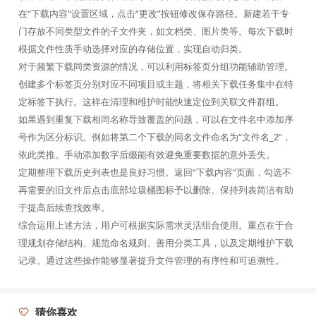
在“下载内容”设置区域，点击“更改”按钮修改保存路径。新建若干专
门存放不同类型文件的子文件夹，如文档类、图片类等。每次下载时
根据文件性质手动选择对应的存储位置，实现自动归类。
对于频繁下载同类资源的情况，可以利用标签页分组功能辅助管理。
创建多个标签页分别对应不同项目或主题，将相关下载任务集中在特
定标签下执行。这样在清理和维护时能快速定位到关联文件群组。
如果遇到重复下载相同名称导致覆盖的问题，可以在文件名中添加序
号作为区分标识。例如将第二个下载的同名文件命名为“文件名_2”，
依此类推。手动添加数字后缀能有效避免重要数据的意外丢失。
定期整理下载历史列表也是良好习惯。返回“下载内容”页面，勾选不
再需要的旧文件后点击底部垃圾桶图标予以删除。保持列表简洁有助
于提高后续查找效率。
综合运用上述方法，用户可根据实际需求灵活组合使用。重点在于合
理规划存储结构、规范命名规则、善用分类工具，以及定期维护下载
记录。通过这些操作能够显著提升文件管理的有序性和可追溯性。
猜你喜欢