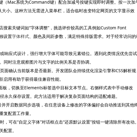
l键（Mac系统为Command键）配合加减号按键实现即时调整。按一次加
认大小。这种方法无需进入菜单栏，适合临时改变特定网页的文字显示效
店搜索关键词如“字体调整”，挑选评价较高的工具例如Custom Font
单独设置
字体样式
、颜色及间距参数，满足特殊排版需求。对于经常访问的
定位或响应式设计，强行增大字体可能导致元素错位。遇到此类情况优先尝试
。同时注意观察图片与文字的比例关系是否协调。
于页面确认当前版本是否最新。开发团队会持续优化渲染引擎和CSS解析规
新
启用有助于获得最佳兼容性能。
面板，切换至Elements标签选中目标文本节点。右侧样式表中手动修改
常规途径永久保存设置。此方法适用于解决复杂页面结构的适配难题。
e账号并开启数据同步选项，在任意设备上修改的字体偏好会自动推送到其他
重复配置工作量。
时，可在“自定义字体”对话框点击“还原默认设置”按钮一键清除所有改动
关配置。