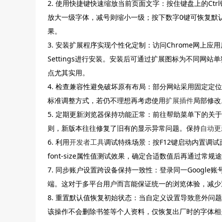
2. 使用快捷键快速缩放当前页面文字：按住键盘上的Ctr
放大一级字体，减号则缩小一级；按下数字0键可恢复默
果。
3. 安装扩展程序实现个性化定制：访问Chrome网上应用
Settings进行安装。安装后可通过扩展图标为不同网站
点尤其实用。
4. 检查兼容性避免破坏原有布局：部分网站采用固定
标准调整方式，若仍不理想再考虑使用
扩展插件
局部修改
5. 定期更新浏览器保持功能正常：前往帮助菜单下的关
则，新版本往往修复了旧有的显示异常问题。保持
自动更
6. 利用
开发者工具
调试特殊场景：按F12键启动内置调试
font-size属性值测试效果，确定合适数值后再通过
7. 同步账户设置跨设备保持一致性：登录同一Googl
端。这对于多平台用户而言能保证统一的浏览体验，减少
8. 重置默认值恢复初始状态：当自定义设置导致意外问题
该操作不会删除书签等个人资料，仅恢复出厂时的字体相