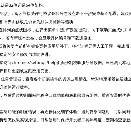
确认是32位还是64位架构。
双击运行，阅读并接受许可协议条款后连续点击下一步完成基础配置。建议
相应界面修改是否设为
默认浏览器
等选项。
垂直排列的点状图标，在弹出菜单中选择“设置”选项。向下滚动页面找到并
新版本。若有新版本发布，会显示具体编号和下载进度条。
览器将关闭当前所有标签页并应用新补丁。整个过程无需人工干预，完成后
稳定的安全修复与功能改进。
hrome://settings/help页面强制校验服务器数据。当检测到本
择稍后重启或立刻应用变更。
出
任务管理器
，查看各个
扩展插件
的资源占用情况。针对特定场景创建独
升整体运行效率。
，然后通过控制面板的程序卸载功能彻底删除原有组件。重新安装时优先
基础功能的明显错误，再逐步优化细节体验。遇到复杂问题时，可以同时
析动态效果实现原理。日常使用时保持
开发者工具
熟练度，定期检查更新