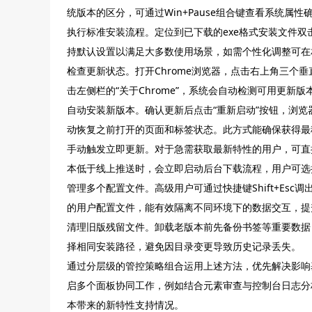
统版本的区分，可通过Win+Pause组合键查看系统属性
执行标准安装流程。定位到已下载的exe格式安装文件
持默认设置以满足大多数使用场景，如需个性化调整可在
检查更新状态。打开Chrome浏览器，点击右上角三个
击左侧栏的“关于Chrome”，系统会自动检测可用更
自动安装新版本。确认更新后点击“重新启动”按钮，浏
动恢复之前打开的页面和标签状态。此方式能确保获得最
手动触发立即更新。对于急需获取最新特性的用户，可直接访问c
本低于线上推送时，会立即启动后台下载流程，用户可选
管理多个配置文件。高级用户可通过快捷键Shift+Esc调
的用户配置文件，能有效隔离不同环境下的数据交互，提
清理旧版残留文件。卸载老版本前先备份书签等重要数据
择相同安装路径，避免因目录变更导致历史记录丢失。
通过分层级的管控策略组合运用上述方法，优先解决影响
启多个面板协同工作，例如结合元素审查与控制台日志分
本带来的新特性支持情况。