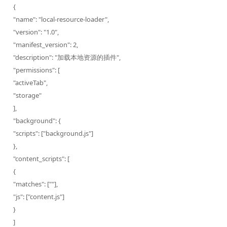
{
"name": "local-resource-loader",
"version": "1.0",
"manifest_version": 2,
"description": "加载本地资源的插件",
"permissions": [
"activeTab",
"storage"
],
"background": {
"scripts": ["background.js"]
},
"content_scripts": [
{
"matches": ["
"],
"js": ["content.js"]
}
]