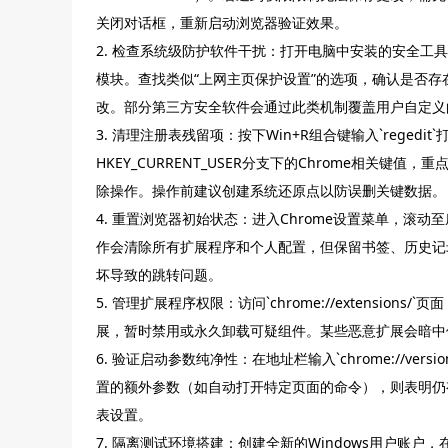
关闭对话框，重新启动浏览器验证效果。
2. 检查系统级防护软件干扰：打开电脑中安装的安全工具
模块。查找类似“上网主页保护设置”的选项，确认是否
改。部分第三方安全软件会通过此类机制覆盖用户自定义
3. 清理注册表残留项：按下Win+R组合键输入`regedit
HKEY_CURRENT_USER分支下的Chrome相关
除操作。操作前建议创建系统还原点以防误删关键数据。
4. 重置浏览器初始状态：进入Chrome设置菜单，滚动
作会清除所有扩展程序和个人配置，但保留书签、历史记
坏导致的跳转问题。
5. 管理扩展程序权限：访问`chrome://extensio
展，暂时禁用或永久卸载可疑组件。某些恶意扩展会暗中
6. 验证启动参数纯净性：在地址栏输入`chrome://v
置的额外参数（如自动打开特定页面的命令），则表明仍
表设置。
7. 隔离测试环境搭建：创建全新的Windows用户账户