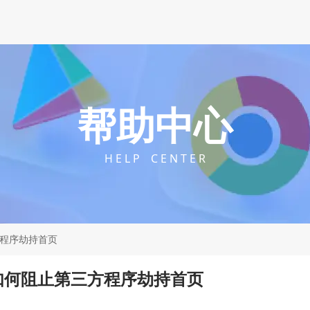
帮助中心
H E L P C E N T E R
方程序劫持首页
器如何阻止第三方程序劫持首页