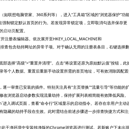
（如联想电脑管家、360系列等），进入“工具箱”区域的“浏览器保护”功
存在强制锁定默认首页的行为。若发现异常锁定项，立即取消勾选并保存更
的
启动页
配置。
`打开注册表编辑器。依次展开至HKEY_LOCAL_MACHINE和
键值，重点排查包含劫持网址的异常子项。对于确认无用的注册表条目，右键选择
至底部选择“高级”>“重置并清理”。点击“将设置还原为原始默认值”按钮，此
录等个人数据。重置后重新手动设置所需的首页地址，可有效消除因配置
ns/`页面，逐一审查已安装的插件。特别关注具有“主页替换”“流量引导”等功能的
修改浏览器启动参数实现流量劫持，保持扩展列表精简能有效降低风险。
ersion`进入调试页面，查看“命令行”区域显示的启动指令。若存在非用户主动
有隐藏的劫持手段在生效。此时需结合前述步骤进一步排查快捷方式和注
，在此干净环境中安装纯净版的Chrome浏览器进行测试。若新账户下未出