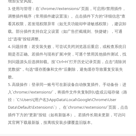
增加安全风险。
3. 使用与管理：在`chrome://extensions/`页面，可启用/禁用插件，
调整插件顺序（常用插件建议置顶）。点击插件下方的“详细信息”查
看其权限，若发现权限异常（如无关功能却申请敏感权限），建议卸
载。部分插件支持自定义设置（如广告拦截规则、快捷键），可通
过“选项”按钮调整。
4. 问题排查：若安装失败，可尝试关闭浏览器后重启，或检查系统日
期是否正确。若插件与现有扩展冲突，可逐个禁用其他插件测试，找
到问题源头后选择卸载。按`Ctrl+H`打开历史记录页面，点击“清除浏
览数据”，勾选“缓存图像和文件”后删除，避免缓存导致重复安装失
败。
5. 高级操作：登录同一账号可在新设备自动恢复插件。手动备份：进
入`chrome://extensions/`，将插件文件夹复制到U盘或云端存储（路
径：`C:\Users\[用户名]\AppData\Local\Google\Chrome\User
Data\Default\Extensions\`）。在`chrome://extensions/`页面，点击
插件下方的“更新”按钮（如有新版本）。若插件长期未更新，可访问
其官网下载最新版，按离线安装步骤覆盖旧版本。