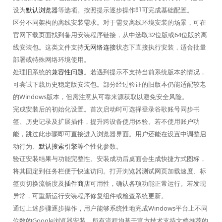
设为
默认浏览器
等选项。按照提示逐步操作即可完成基础配置。
区分不同架构的离线安装需求。对于需要离线环境安装的场景，可在
官网下载页面找到备用安装程序链接，从中选取32位版或64位版的离
线安装包。这类文件支持
无网络连接
状态下直接执行安装，适合批量
部署或特殊网络环境使用。
处理旧系统的
兼容性问题
。若遇到提示不支持当前系统版本的情况，
可尝试下载历史稳定版安装包。部分经过验证的旧版本仍能适配较老
的Windows版本，但需注意从可靠来源获取以避免安全风险。
完成安装后的初始化设置。首次启动时可选择登录谷歌账号同步书
签、历史记录及扩展插件，提升跨设备使用体验。若不使用账户功
能，跳过此步骤即可直接进入浏览器界面。用户还能在设置中调整启
动行为、
默认搜索引擎
等个性化参数。
验证安装结果与功能完整性。安装成功后桌面会生成快捷方式图标，
将其固定到任务栏便于快速访问。打开浏览器测试网页加载速度、标
签页切换流畅度及
插件商店
可用性，确认各项功能正常运行。若发现
异常，可重新运行安装程序修复组件或检查系统更新。
通过上述步骤逐步操作，用户能够系统性地完成Windows平台上不同
位数的Google浏览器安装。所有流程均基于官方技术支持文档推荐的