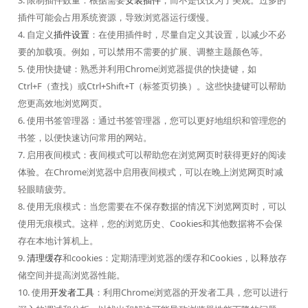
3. 限制插件数量：根据需要
安装插件
，而不是仅仅为了美观。过多的
插件可能会占用系统资源，导致浏览器运行缓慢。
4. 自定义
插件设置
：在使用插件时，尽量自定义其设置，以减少不必
要的加载项。例如，可以禁用不需要的扩展、调整主题颜色等。
5. 使用快捷键：熟悉并利用Chrome浏览器提供的快捷键，如
Ctrl+F（查找）或Ctrl+Shift+T（标签页切换）。这些快捷键可以帮助
您更高效地浏览网页。
6. 使用书签管理器：通过书签管理器，您可以更好地组织和管理您的
书签，以便快速访问常用的网站。
7. 启用夜间模式：夜间模式可以帮助您在浏览网页时获得更好的阅读
体验。在Chrome浏览器中启用夜间模式，可以在晚上浏览网页时减
轻眼睛疲劳。
8. 使用无痕模式：当您需要在不保存数据的情况下浏览网页时，可以
使用无痕模式。这样，您的浏览历史、Cookies和其他数据将不会保
存在本地计算机上。
9.
清理缓存
和cookies：定期清理浏览器的缓存和Cookies，以释放存
储空间并提高浏览器性能。
10. 使用
开发者工具
：利用Chrome浏览器的开发者工具，您可以进行