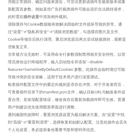
否能正常跳转。确定问题来源后，可尝试更新该插件至最新版本或重
新配置其参数。例如某些广告拦截类插件可能会误拦合法跳转请求，
此时需在
插件设置
中添加例外规则。
清除缓存与Cookie数据能有效解决因临时文件损坏导致的异常。通
过“设置”→“隐私和安全”→“清除浏览数据”，勾选缓存图片及文件、
Cookie等项目后执行清理。重启浏览器后再次尝试链接跳转，观察是
否恢复正常。
当常规方法无效时，可采用命令行参数强制禁用相关安全特性。以管
理员身份运行终端程序，输入启动指令并添加`--disable-
features=SameSiteByDefaultCookies`参数。此操作会临时绕过可能
导致冲突的安全策略，适用于技术用户进行深度调试。
检查插件配置文件中的重定向规则是否存在冲突。对于开发者而言，
可查看插件目录下的manifest.json文件，确认目标URL与触发条件设
置合理。若发现配置错误，修改保存后重新加载插件即可生效。普通
用户则建议优先使用图形界面进行调整。
遇到顽固性故障时，重置浏览器设置为最后解决方案。在“设置”中找
到“高级”→“重置和清理”，选择恢复初始默认配置。注意此操作会丢失
个人化设置，务必提前备份重要书签和密码等信息。