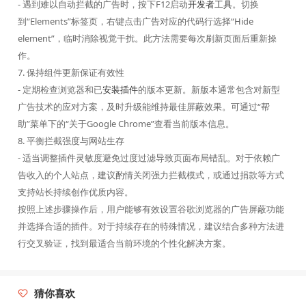
- 遇到难以自动拦截的广告时，按下F12启动
开发者工具
。切换
到“Elements”标签页，右键点击广告对应的代码行选择“Hide
element”，临时消除视觉干扰。此方法需要每次刷新页面后重新操
作。
7. 保持组件更新保证有效性
- 定期检查浏览器和已
安装插件
的版本更新。新版本通常包含对新型
广告技术的应对方案，及时升级能维持最佳屏蔽效果。可通过“帮
助”菜单下的“关于Google Chrome”查看当前版本信息。
8. 平衡拦截强度与网站生存
- 适当调整插件灵敏度避免过度过滤导致页面布局错乱。对于依赖广
告收入的个人站点，建议酌情关闭强力拦截模式，或通过捐款等方式
支持站长持续创作优质内容。
按照上述步骤操作后，用户能够有效设置谷歌浏览器的广告屏蔽功能
并选择合适的插件。对于持续存在的特殊情况，建议结合多种方法进
行交叉验证，找到最适合当前环境的个性化解决方案。
猜你喜欢