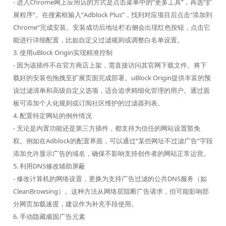
- 进入Chrome网上应用店的方式是点击菜单中的“更多工具”，再选“扩
展程序”。在搜索框输入“Adblock Plus”，找到对应项目后点击“添加到
Chrome”完成安装。安装成功后地址栏右侧会出现红色按钮，点击它
能进行详细配置，比如自定义过滤规则或调整白名单设置。
3. 使用uBlock Origin实现精准控制
- 因为该插件不在官方商店上架，需直接访问其官网下载文件。将下
载好的安装包拖拽至扩展页面完成部署。uBlock Origin提供丰富的预
设过滤清单和高级自定义选项，适合追求精细化管理的用户。通过面
板可添加个人化规则或订阅社区维护的过滤器列表。
4. 配置特定网站的例外情况
- 无论是内置功能还是第三方插件，都支持为信任的网站设置豁免
权。例如在Adblock的配置界面，可以通过“某些网址不过滤广告”字段
添加允许显示广告的域名，确保不影响支持创作者的网站正常运营。
5. 利用DNS修改辅助屏蔽
- 修改计算机的网络设置，更换为支持广告过滤的公共DNS服务（如
CleanBrowsing）。这种方法从网络层阻断广告请求，但可能影响部
分网页加载速度，建议作为补充手段使用。
6. 手动隐藏顽固广告元素