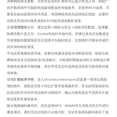
调整网络相关参数。关闭非必需的扩展程序以减少带宽占用，例如广
告拦截类插件可能影响流媒体数据的传输效率。若使用Wi-Fi连接，尽
量靠近路由器保持信号强度；有线网络则优先选择稳定线路。必要时
切换至其他DNS服务器如8.8.8.8提高域名解析速度。
定期
清理缓存
文件。通过设置→隐私与安全→清除浏览数据，选择删
除缓存图片及文件、Cookie等临时存储内容。积累过多的历史数据会
导致视频加载缓慢甚至出现缓冲失败的情况，定期维护可释放存储空
间并加快响应速度。
手动设置视频画质等级。多数在线播放器提供清晰度选项，根据当前
网络状况灵活切换标清/高清模式。当检测到网速波动时主动降低分辨
率能有效避免卡顿现象，而在带宽充足时选择超清画质可获得更佳视
觉体验。
管理
扩展程序冲突
。进入chrome://extensions页面逐一禁用近期新
增的插件，观察是否某个特定扩展导致视频异常。常见的罪魁祸首包
括老旧的安全软件或实验性功能组件，确认问题来源后可选择永久移
除或更新至兼容版本。
验证视频编码兼容性。优先选用MP4、WebM等主流格式的文件进行
播放测试。遇到无法识别的小众格式时，尝试安装相应解码器补丁或