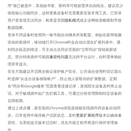
序”项已被选中，其他如书签、密码等可根据需求自由组合。建议至少
保留核心功能同步，这样更换设备时无需重新安装常用工具。已登录
用户若发现无法同步，检查是否因
隐私模式
或企业网络策略限制导致
数据阻断。
登录不同设备时使用同一账号能自动继承所有配置。例如在家用电脑
添加的新插件，移动端打开Chrome时会自动出现在扩展列表中。遇
到同步延迟的情况，可主动点击同步页面的“立即同步”按钮刷新状
态。部分特殊插件可能因
兼容性问题
无法跨平台运行，此时需单独处
理异常提示。
安全方面建议开启两步验证保护账户安全。公共场合使用时切记退出
时选择“从这台设备移除账户”，防止他人获取你的扩展数据。定期
在“同步和Google服务”页面查看连接记录，发现陌生设备及时终止会
话。对于敏感插件如广告拦截工具，可通过分组管理限制特定设备的
启用权限。
通过上述步骤，新安装的Chrome浏览器就能实现插件跨设备自动同
步。日常使用中保持账户活跃状态，及时
更新扩展程序
版本以确保兼
容性。当系统提示版本过旧时，优先升级主程序再进行插件管理操
作。