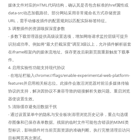
媒体文件对应的HTML代码结构，确认其是否包含标准的href属性或
data-src动态加载路径。部分网站采用非常规命名方式存储资源
URL，需手动修改插件的配置规则以匹配实际标签特征。
3. 调整插件的资源嗅探深度参数
- 多数下载管理器提供高级设置选项，增加网络请求监控层级可提升
识别成功率。例如将“最大拦截深度”调至3级以上，允许插件解析嵌套
在iframe框架内的媒体流地址。保存更改后刷新页面重新触发下载事
件。
4. 启用实验性功能支持现代协议
- 在地址栏输入chrome://flags/enable-experimental-web-platform-
features并启用相关标志位。此操作会激活浏览器对前沿多媒体传输
协议的支持，解决因协议不兼容导致的链接解析失败问题。重启浏览
器使设置生效。
5. 清除缓存避免旧数据干扰
- 通过设置菜单中的隐私与安全板块清理浏览历史记录，重点勾选缓
存图像和已保存表单数据。残留的临时文件可能包含错误的MIME类
型标识，影响插件对当前页面资源的准确判断。执行完整清理后访问
目标网页再次测试。