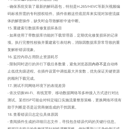
- 确保系统安装了最新的解码器包，特别是H.265/HEVC等新兴视频编
码标准所需的专利授权组件。插件依赖这些底层库来实现对加密流媒
体的解密操作，缺失时会导致解析中途中断。
15. 重建索引数据库修复损坏条目
- 如果使用了带数据库功能的下载管理器，定期优化修复损坏的记录
项。执行完整性校验并重建索引表结构，消除因数据库异常导致的重
复解析错误现象。
16. 监控内存占用防止资源耗尽
- 限制同时进行的并行下载任务数量，避免浏览器因
内存不足
自动终
止低优先级进程。在插件设置中调低最大并发数，优先保证关键资源
的顺利下载完成。
17. 测试不同网络环境下的表现差异
- 依次切换Wi-Fi、有线宽带、移动数据网络等多种接入方式进行对比
测试。某些ISP可能会对特定端口实施流量整形策略，更换网络环境有
助于判断是否是运营商侧造成的干扰因素。
18. 查看错误日志定位具体原因
- 查阅插件生成的详细日志文件，寻找包含错误代码的关键行信息。
根据日志指示的失败环节针对性调整策略，例如重新认证身份凭证或