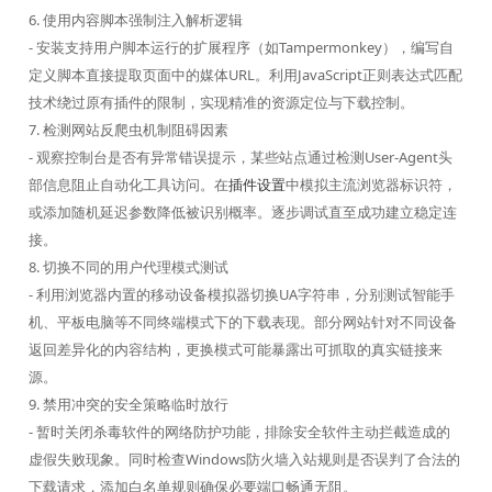
6. 使用内容脚本强制注入解析逻辑
- 安装支持用户脚本运行的扩展程序（如Tampermonkey），编写自
定义脚本直接提取页面中的媒体URL。利用JavaScript正则表达式匹配
技术绕过原有插件的限制，实现精准的资源定位与下载控制。
7. 检测网站反爬虫机制阻碍因素
- 观察控制台是否有异常错误提示，某些站点通过检测User-Agent头
部信息阻止自动化工具访问。在
插件设置
中模拟主流浏览器标识符，
或添加随机延迟参数降低被识别概率。逐步调试直至成功建立稳定连
接。
8. 切换不同的用户代理模式测试
- 利用浏览器内置的移动设备模拟器切换UA字符串，分别测试智能手
机、平板电脑等不同终端模式下的下载表现。部分网站针对不同设备
返回差异化的内容结构，更换模式可能暴露出可抓取的真实链接来
源。
9. 禁用冲突的安全策略临时放行
- 暂时关闭杀毒软件的网络防护功能，排除安全软件主动拦截造成的
虚假失败现象。同时检查Windows防火墙入站规则是否误判了合法的
下载请求，添加白名单规则确保必要端口畅通无阻。