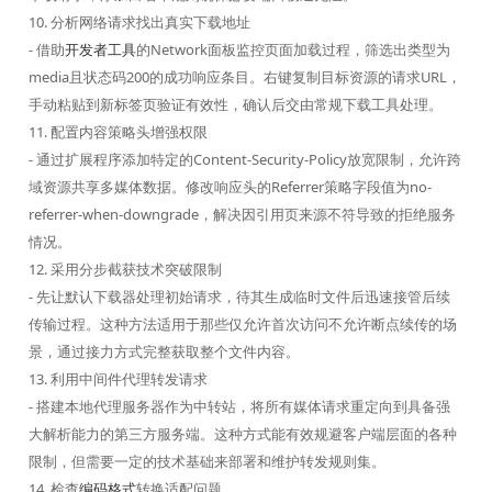
10. 分析网络请求找出真实下载地址
- 借助
开发者工具
的Network面板监控页面加载过程，筛选出类型为
media且状态码200的成功响应条目。右键复制目标资源的请求URL，
手动粘贴到新标签页验证有效性，确认后交由常规下载工具处理。
11. 配置内容策略头增强权限
- 通过扩展程序添加特定的Content-Security-Policy放宽限制，允许跨
域资源共享多媒体数据。修改响应头的Referrer策略字段值为no-
referrer-when-downgrade，解决因引用页来源不符导致的拒绝服务
情况。
12. 采用分步截获技术突破限制
- 先让默认下载器处理初始请求，待其生成临时文件后迅速接管后续
传输过程。这种方法适用于那些仅允许首次访问不允许断点续传的场
景，通过接力方式完整获取整个文件内容。
13. 利用中间件代理转发请求
- 搭建本地代理服务器作为中转站，将所有媒体请求重定向到具备强
大解析能力的第三方服务端。这种方式能有效规避客户端层面的各种
限制，但需要一定的技术基础来部署和维护转发规则集。
14. 检查
编码格式
转换适配问题