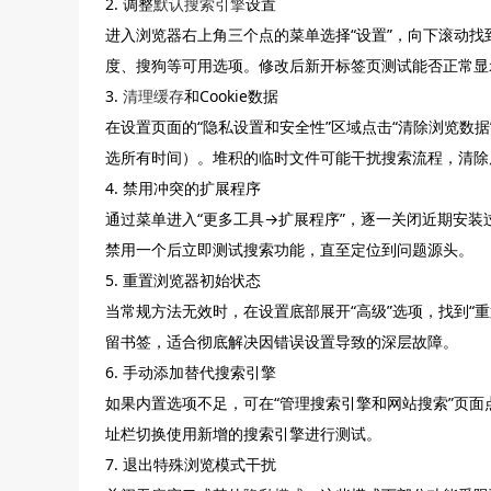
2. 调整
默认搜索引擎
设置
进入浏览器右上角三个点的菜单选择“设置”，向下滚动找到
度、搜狗等可用选项。修改后新开标签页测试能否正常显
3.
清理缓存
和Cookie数据
在设置页面的“隐私设置和安全性”区域点击“清除浏览数据”
选所有时间）。堆积的临时文件可能干扰搜索流程，清除
4. 禁用冲突的扩展程序
通过菜单进入“更多工具→扩展程序”，逐一关闭近期安
禁用一个后立即测试搜索功能，直至定位到问题源头。
5. 重置浏览器初始状态
当常规方法无效时，在设置底部展开“高级”选项，找到“
留书签，适合彻底解决因错误设置导致的深层故障。
6. 手动添加替代搜索引擎
如果内置选项不足，可在“管理搜索引擎和网站搜索”页
址栏切换使用新增的搜索引擎进行测试。
7. 退出特殊浏览模式干扰