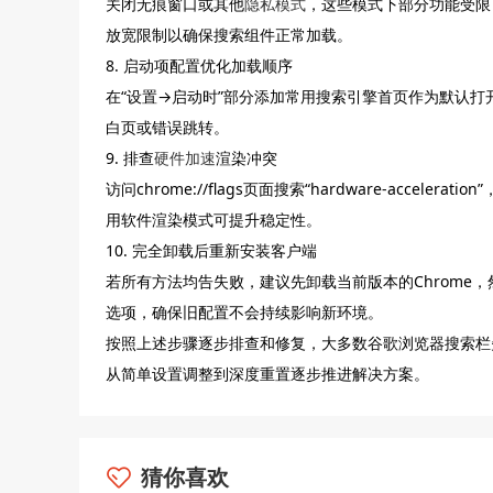
关闭无痕窗口或其他
隐私模式
，这些模式下部分功能受限
放宽限制以确保搜索组件正常加载。
8. 启动项配置优化加载顺序
在“设置→启动时”部分添加常用搜索引擎首页作为默认
白页或错误跳转。
9. 排查
硬件加速
渲染冲突
访问chrome://flags页面搜索“hardware-accele
用软件渲染模式可提升稳定性。
10. 完全卸载后重新安装客户端
若所有方法均告失败，建议先卸载当前版本的Chrome
选项，确保旧配置不会持续影响新环境。
按照上述步骤逐步排查和修复，大多数谷歌浏览器搜索栏
从简单设置调整到深度重置逐步推进解决方案。
猜你喜欢