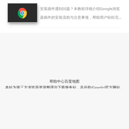
安装插件遇到问题？本教程详细介绍Google浏览
器插件的安装流程与注意事项，帮助用户轻松完
成插件配置与部署。
帮助中心
百度地图
本站为第三方浏览器资源整理与下载服务站，非谷歌(Google)官方网站，
与Google公司无任何隶属关系。
本站提供的软件仅为个人学习测试使用，请在下载后24小时内删除，不
得用于任何商业用途，否则后果自负。
陕ICP备2022009006号-22