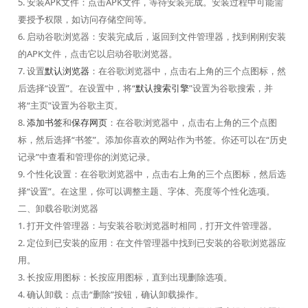
5. 安装APK文件：点击APK文件，等待安装完成。安装过程中可能需
要授予权限，如访问存储空间等。
6. 启动谷歌浏览器：安装完成后，返回到文件管理器，找到刚刚安装
的APK文件，点击它以启动谷歌浏览器。
7. 设置
默认浏览器
：在谷歌浏览器中，点击右上角的三个点图标，然
后选择“设置”。在设置中，将“
默认搜索引擎
”设置为谷歌搜索，并
将“主页”设置为谷歌主页。
8.
添加书签
和
保存网页
：在谷歌浏览器中，点击右上角的三个点图
标，然后选择“书签”。添加你喜欢的网站作为书签。你还可以在“历史
记录”中查看和管理你的浏览记录。
9. 个性化设置：在谷歌浏览器中，点击右上角的三个点图标，然后选
择“设置”。在这里，你可以调整主题、字体、亮度等个性化选项。
二、卸载谷歌浏览器
1. 打开文件管理器：与安装谷歌浏览器时相同，打开文件管理器。
2. 定位到已安装的应用：在文件管理器中找到已安装的谷歌浏览器应
用。
3. 长按应用图标：长按应用图标，直到出现删除选项。
4. 确认卸载：点击“删除”按钮，确认卸载操作。