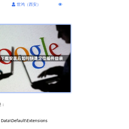
世鸿（西安）
径：
Data\Default\Extensions